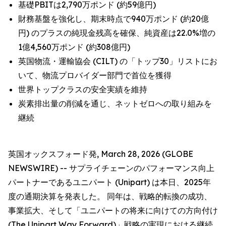
基礎PBITは2,790万ポンド (約59億円)
財務基盤を強化し、期末時点で940万ポンド (約20億
円) のプラスの純現金残高を確保、純資産は22.0%増の
1億4,560万ポンド (約308億円)
英国物流・運輸協会 (CILT) の「トップ30」リストにお
いて、物流プロバイダー部門で首位を獲得
世界トップクラスの安全実績を維持
炭素排出量の削減を通じ、ネットゼロへの取り組みを
継続
英国オックスフォード発, March 28, 2026 (GLOBE
NEWSWIRE) -- サプライチェーンのパフォーマンス向上
パートナーであるユニパート (Unipart) は本日、2025年
度の通期決算を発表した。 同年は、戦略的転換の成功、
事業拡大、そして「ユニパートの将来に向けての方向付け
(The Unipart Way Forward)」戦略の実現における継続