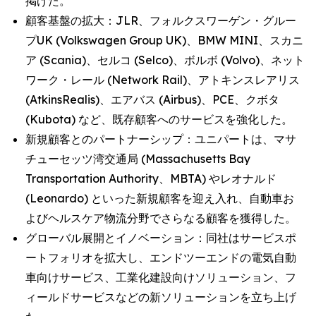
掲げた。
顧客基盤の拡大：JLR、フォルクスワーゲン・グルー
プUK (Volkswagen Group UK)、BMW MINI、スカニ
ア (Scania)、セルコ (Selco)、ボルボ (Volvo)、ネット
ワーク・レール (Network Rail)、アトキンスレアリス
(AtkinsRealis)、エアバス (Airbus)、PCE、クボタ
(Kubota) など、既存顧客へのサービスを強化した。
新規顧客とのパートナーシップ：ユニパートは、マサ
チューセッツ湾交通局 (Massachusetts Bay
Transportation Authority、MBTA) やレオナルド
(Leonardo) といった新規顧客を迎え入れ、自動車お
よびヘルスケア物流分野でさらなる顧客を獲得した。
グローバル展開とイノベーション：同社はサービスポ
ートフォリオを拡大し、エンドツーエンドの電気自動
車向けサービス、工業化建設向けソリューション、フ
ィールドサービスなどの新ソリューションを立ち上げ